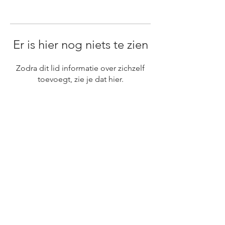
Er is hier nog niets te zien
Zodra dit lid informatie over zichzelf
toevoegt, zie je dat hier.
HIER ZIJN WE TE VINDEN
0341 266 930
Hondegatstraat 4 | 3841 CG | HARDERWIJK
OPENINGSTIJDEN
bekijk de actuele openingtijden
hier
CONTACT