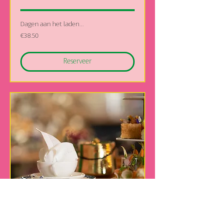
Dagen aan het laden...
38.50
€38.50
euros
Reserveer
Brunch Affaire
door PATRIJS