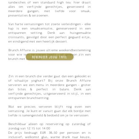
sandwiches of een standaard high tea: hier draait
alles om verfijnde
gerechtjes, geserveerd in
meerdere gangen, met liefde voor smaak,
presentaties & seizoenen.
Van harte verrassingen tot zoete
verleidingen
- elke
hap is een smaaksensatie,
gereserveerd in een
ontspannen setting. Denk aan: huisgemaakte
croissants, gevolgd door een perfect gegaard eitje,
en eindigend met een heerlijk dessert.
Brunch Affaire is jouwe ultieme weekendbestemming
voor wie iets te vieren heeft - of gewoon zin een
RESERVEER JOUW TAFEL
brunch met extra flair.
Zin in een brunch die verder gaat dan een gekookt ei
of schaaltje yoghurt? Bij onze Brunch Affaire
serveren we een menu
in meerdere gangen - groter
dan bites & perfect in balans. Denk aan
verfijnde
gerechtjes, uitgeserveerd in stijl, in een
ontspannen brunchsetting.
Wat we precies serveren blijft nog even een
verrassing. Je kunt er vanuit gaan dat elk bordje met
liefde is samengesteld & bedoeld om je te verrassen.
Beschikbaar alleen op reservering op zaterdag of
zondag
van 12:15 tot 14:00
De prijs bedraagt EUR 38,50 per persoon en is
inclusief;
welkomst glas, warme drank naar keuze,