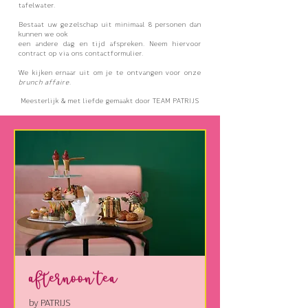
tafelwater.
Bestaat uw gezelschap uit minimaal 8 personen dan
kunnen we ook
een andere dag en tijd afspreken. Neem hiervoor
contract op via ons contactformulier.
We kijken ernaar uit om je te ontvangen voor onze
brunch affaire
.
Meesterlijk & met liefde
gemaakt
door TEAM PATRIJS
Afternoon Tea
by PATRIJS