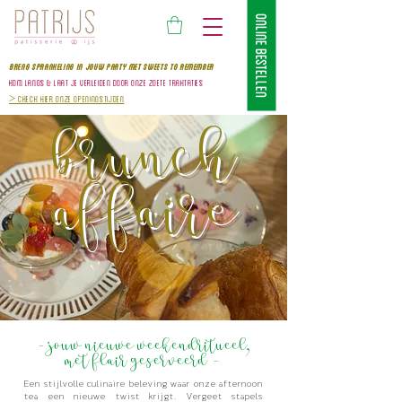
ONLINE BESTELLEN
BRENG SPRANKELING IN JOUW PARTY MET SWEETS TO REMEMBer
kom
langS & laat je verleiden door onze zoete traktaties
>
Check hier onze openingstijden
brunch
affaire
- Jouw nieuwe weekendritueel,
met flair geserveerd -
Een stijlvolle culinaire beleving waar onze afternoon
tea een nieuwe twist krijgt. Vergeet stapels