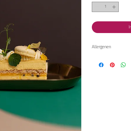
I
Allergenen
ei | gluten | lactose | 