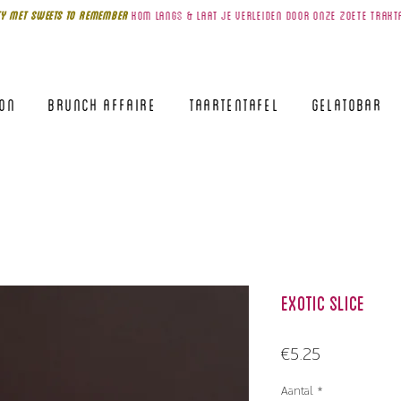
Y MET SWEETS TO REMEMBer
kom
langS & laat je verleiden door onze zoete trakt
lon
Brunch Affaire
Taartentafel
Gelatobar
Exotic Slice
Prijs
€5.25
Aantal
*