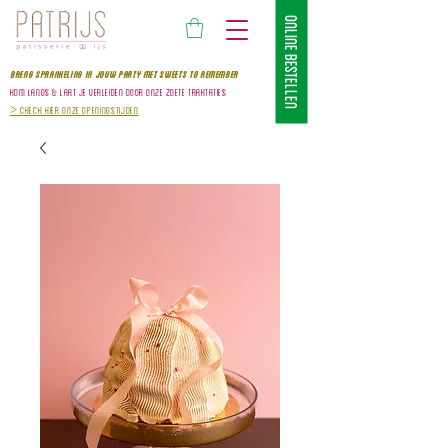
ONLINE BESTELLEN
BRENG SPRANKELING IN JOUW PARTY MET SWEETS TO REMEMBer
kom
langS & laat je verleiden door onze zoete traktaties
>
Check hier onze openingstijden