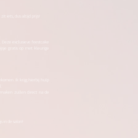
iets, dus altijd prijs!
t. Deze exclusieve feestcake
jsje gratis op met kleurige
omen. Ik krijg hierbij hulp
l.
smaken zullen direct na de
s in de salon!