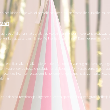
0ste klant die de winkel bezoekt mag een ballon doorprikken. In elke ballon zit 
taart
jaardag en die kan natuurlijk niet voorbij gaan zonder mooie verjaardagstaar
e winkel op zaterdag 13 mei. Wil je liever een ijsje? Dan fleuren wij jouw i
k unieke ijssmaken maken die je in de afgelopen 5 jaar nog niet bent tegengek
en, waaronder de beste chocolatier en de boer waarbij ik altijd verse melk haa
 zoontjes Noah en Lucas een bijzondere kinderijsjessmaak gemaakt. Alle 
nden zijn.
r in de stad feesthoedje uitgedeeld. Zet'm op en ontvang een gratis bolletje ij