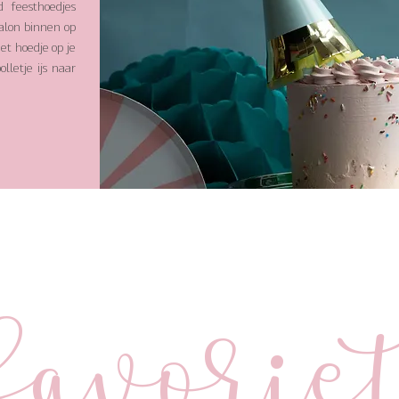
 feesthoedjes
salon binnen op
et hoedje op je
lletje ijs naar
favorie