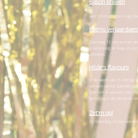
Ballon prikken
Van 13 t/m 21 mei mag elke 5
Patrijs verjaardags
Zaterdag 13 mei is onze ver
is eenmalig te koop in onz
sprinkles.
Hilde's flavours
In de week van 15 mei ga i
van een aantal speciale gast
Ook heb ik samen met mijn
bereiding in de vitrine te vi
Zet'm
op!
Op zaterdag 13 mei worden e