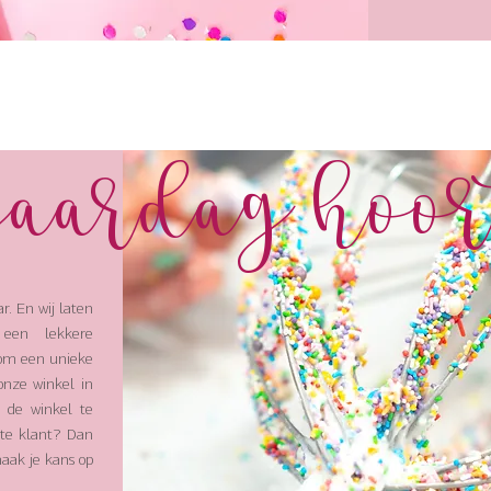
jaardag hoor
r. En wij laten
 een lekkere
rom een unieke
onze winkel in
n de winkel te
ste klant? Dan
aak je kans op