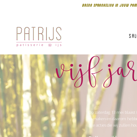
BRENG SPRANKELING IN JOUW PART
Sa
vijf j
O
p zaterdag 13 mei blaast P
te maken en daarom hebben 
alle acties die wij zullen h