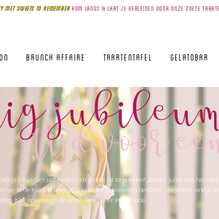
Y MET SWEETS TO REMEMBer
kom
langS & laat je verleiden door onze zoete trakt
lon
Brunch Affaire
Taartentafel
Gelatobar
arig jubileu
tijd voor ee
atrijs 5 kaarsjes uit. Reden om groots uit te pakken! Zonder jullie was het niet
we in de maand mei tal van leuke activiteiten bedacht. Hieronder vind je 
ouden. Klik op een van de acties voor meer informatie.