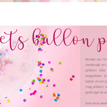
ets ballon 
Bezoek van 13 
Harderwijk en
prikken! Elk
leegprikken. E
ballon zit een pr
mag prikken. I
gratis ijsje tot
Kom deze week 