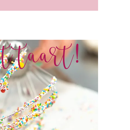
t taart!