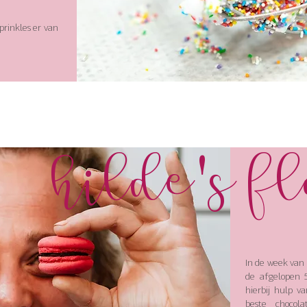
sprinkles er van
Hilde's f
In de week van 
de afgelopen 5
hierbij hulp v
beste chocol