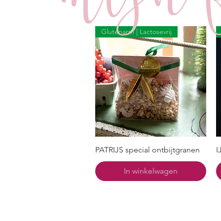
Glutenarm | Lactosevrij
PATRIJS special ontbijtgranen
I
In winkelwagen