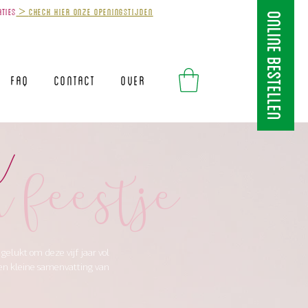
aties
>
Check hier onze openingstijden
ONLINE BESTELLEN
FAQ
Contact
Over
m
n feestje
 gelukt om deze vijf jaar vol
een kleine samenvatting van