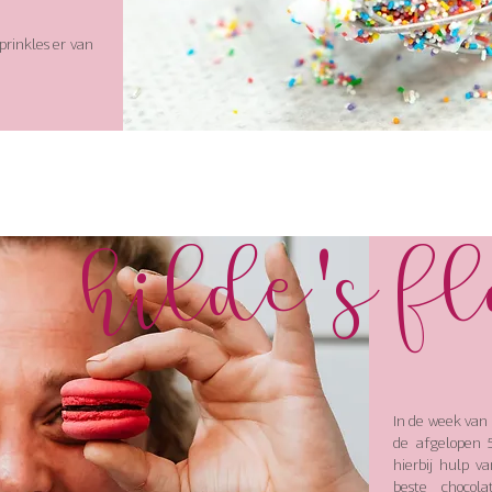
sprinkles er van
Hilde's f
In de week van 
de afgelopen 5
hierbij hulp v
beste chocol