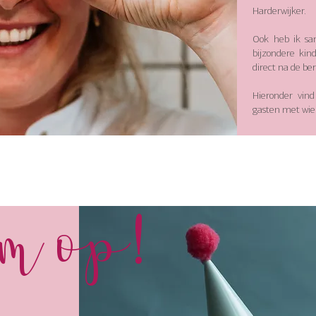
Harderwijker.
Ook heb ik sa
bijzondere kin
direct na de ber
Hieronder vind
gasten met wie 
'm op!