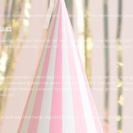
0ste klant die de winkel bezoekt mag een ballon doorprikken. In elke ballon zit 
taart
jaardag en die kan natuurlijk niet voorbij gaan zonder mooie verjaardagstaar
e winkel op zaterdag 13 mei. Wil je liever een ijsje? Dan fleuren wij jouw i
k unieke ijssmaken maken die je in de afgelopen 5 jaar nog niet bent tegengek
en, waaronder de beste chocolatier en de boer waarbij ik altijd verse melk haa
 zoontjes Noah en Lucas een bijzondere kinderijsjessmaak gemaakt. Alle 
nden zijn.
r in de stad feesthoedje uitgedeeld. Zet'm op en ontvang een gratis bolletje ij