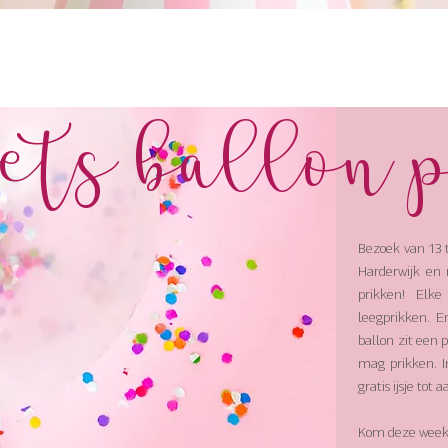
ets ballon 
Bezoek van 13 
Harderwijk en
prikken! Elk
leegprikken. E
ballon zit een pr
mag prikken. I
gratis ijsje tot
Kom deze week 