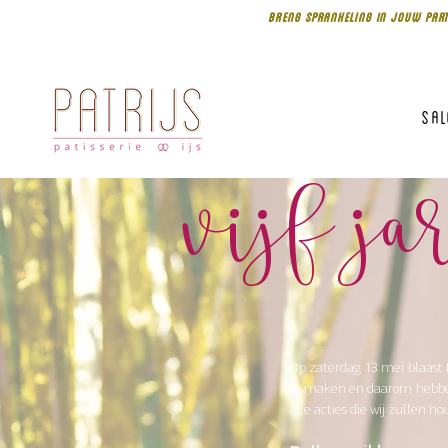
BRENG SPRANKELING IN JOUW PART
Sa
vijf j
O
p zaterdag 13 mei blaast P
te maken en daarom hebben 
alle acties die wij zullen h