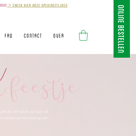
aties
>
Check hier onze openingstijden
ONLINE BESTELLEN
FAQ
Contact
Over
m
n feestje
 gelukt om deze vijf jaar vol
een kleine samenvatting van