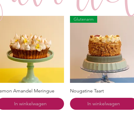
Glutenarm
emon Amandel Meringue
Nougatine Taart
In winkelwagen
In winkelwagen