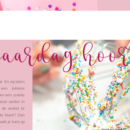
jaardag hoor
r. En wij laten
 een lekkere
rom een unieke
onze winkel in
n de winkel te
ste klant? Dan
aak je kans op