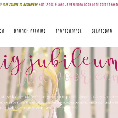
Y MET SWEETS TO REMEMBer
kom
langS & laat je verleiden door onze zoete trakt
lon
Brunch Affaire
Taartentafel
Gelatobar
arig jubileu
tijd voor ee
atrijs 5 kaarsjes uit. Reden om groots uit te pakken! Zonder jullie was het niet
we in de maand mei tal van leuke activiteiten bedacht. Hieronder vind je 
ouden. Klik op een van de acties voor meer informatie.