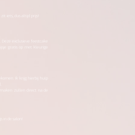
iets, dus altijd prijs!
t. Deze exclusieve feestcake
jsje gratis op met kleurige
omen. Ik krijg hierbij hulp
l.
smaken zullen direct na de
s in de salon!