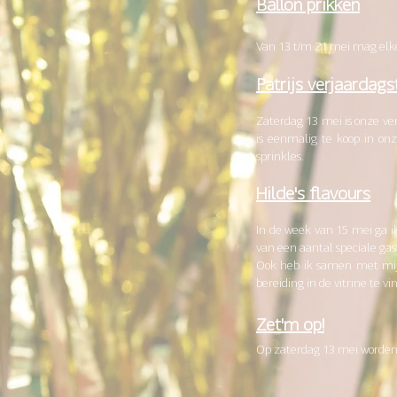
Ballon prikken
Van 13 t/m 21 mei mag elke 5
Patrijs verjaardags
Zaterdag 13 mei is onze ver
is eenmalig te koop in onz
sprinkles.
Hilde's flavours
In de week van 15 mei ga i
van een aantal speciale gast
Ook heb ik samen met mijn
bereiding in de vitrine te vi
Zet'm
op!
Op zaterdag 13 mei worden e