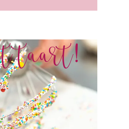
t taart!