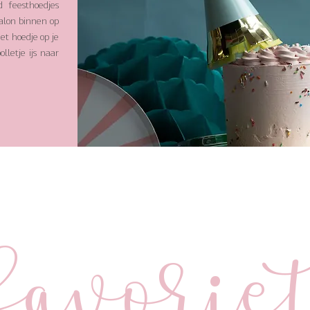
 feesthoedjes
salon binnen op
et hoedje op je
lletje ijs naar
favorie