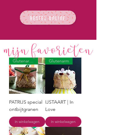
BESTEL ONLINE
Mijn
favorieten
Glutenarm | Lactosevrij
Glutenarm
PATRIJS special
IJSTAART | In
ontbijtgranen
Love
In winkelwagen
In winkelwagen