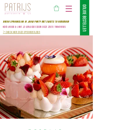
ONLINE BESTELLEN
BRENG SPRANKELING IN JOUW PARTY MET SWEETS TO REMEMBer
kom
langS & laat je verleiden door onze zoete traktaties
>
Check hier onze openingstijden