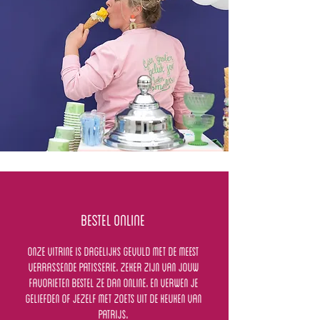
BESTEL ONLINE
ONZE VITRINE IS DAGELIJKS GEVULD MET DE MEEST
VERRASSENDE patisserie. ZEKER ZIJN VAN JOUW
FAVORIETEN BESTEL ZE DAN ONLINE. EN VERWEN JE
GELIEFDEN OF JEZELF MET ZOETS UIT DE KEUKEN VAN
PATRIJS.