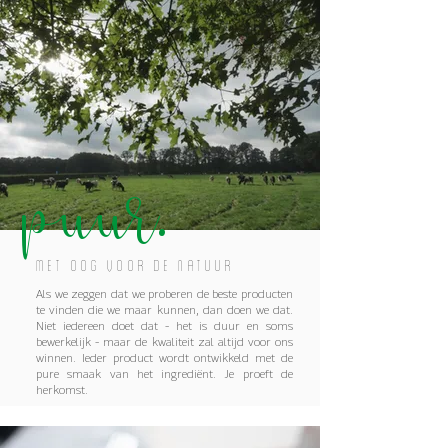
Puur.
Met oog voor de natuur
Als we zeggen dat we proberen de beste producten
te vinden die we maar kunnen, dan doen we dat.
Niet iedereen doet dat - het is duur en soms
bewerkelijk - maar de kwaliteit zal altijd voor ons
winnen. Ieder product wordt ontwikkeld met de
pure smaak van het ingrediënt. Je proeft de
herkomst.