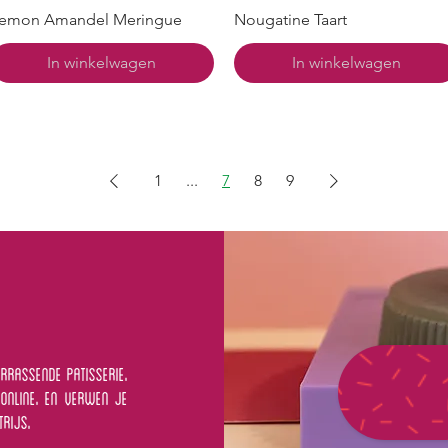
emon Amandel Meringue
Nougatine Taart
In winkelwagen
In winkelwagen
1
...
7
8
9
ERRASSENDE patisserie.
ONLINE. EN VERWEN JE
TRIJS.