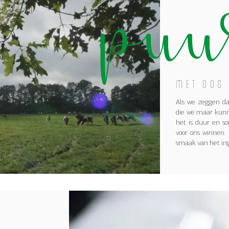
Puu
Met oog
Als we zeggen da
die we maar kunne
het is duur en so
voor ons winnen.
smaak van het ing