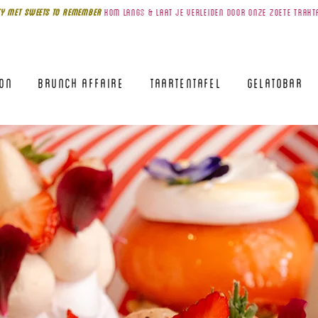
Y MET SWEETS TO REMEMBer
kom
langS & laat je verleiden door onze zoete trakt
lon
Brunch Affaire
Taartentafel
Gelatobar