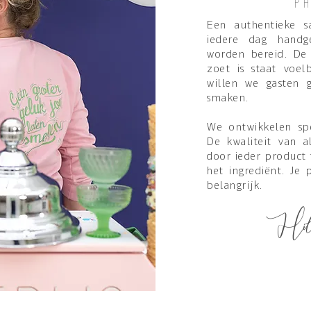
pa
Een authentieke 
iedere dag handg
worden bereid. De
zoet is staat voel
willen we gasten 
smaken.
We ontwikkelen spe
De kwaliteit van a
door ieder product
het ingrediënt. Je
belangrijk.
Hild