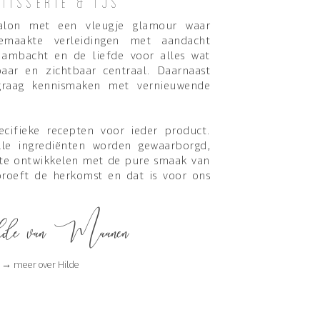
tisserie & ijs
salon met een vleugje glamour waar
emaakte verleidingen met aandacht
 ambacht en de liefde voor alles wat
baar en zichtbaar centraal. Daarnaast
graag kennismaken met vernieuwende
cifieke recepten voor ieder product.
lle ingrediënten worden gewaarborgd,
 te ontwikkelen met de pure smaak van
 proeft de herkomst en dat is voor ons
e van Maanen
→ m
eer over Hilde