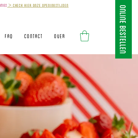
aties
>
Check hier onze openingstijden
ONLINE BESTELLEN
FAQ
Contact
Over