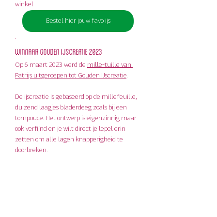
winkel
Bestel hier jouw favo ijs
.
Winnaar gouden ijscreatie 2023
Op 6 maart 2023 werd de 
mille-tuille van 
Patrijs uitgeroepen tot Gouden IJscreatie
. 
De ijscreatie is gebaseerd op de millefeuille, 
duizend laagjes bladerdeeg zoals bij een 
tompouce. Het ontwerp is eigenzinnig maar 
ook verfijnd en je wilt direct je lepel erin 
zetten om alle lagen knapperigheid te 
doorbreken.