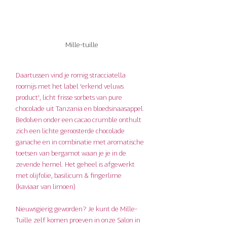
Mille-tuille
Daartussen vind je romig stracciatella 
roomijs met het label 'erkend veluws 
product', licht frisse sorbets van pure 
chocolade uit Tanzania en bloedsinaasappel. 
Bedolven onder een cacao crumble onthult 
zich een lichte geroosterde chocolade 
ganache en in combinatie met aromatische 
toetsen van bergamot waan je je in de 
zevende hemel. Het geheel is afgewerkt 
met olijfolie, basilicum & fingerlime 
(kaviaar van limoen)
Nieuwsgierig geworden? Je kunt de Mille-
Tuille zelf komen proeven in onze Salon in 