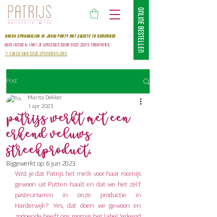
ONLINE BESTELLEN
BRENG SPRANKELING IN JOUW PARTY MET SWEETS TO REMEMBer
kom
langS & laat je verleiden door onze zoete traktaties
>
Check hier onze openingstijden
Post
Marita Dekker
1 apr 2023
Patrijs werkt met een
erkend veluws
streekproduct.
Bijgewerkt op:
6 jun 2023
Wist je dat Patrijs het melk voor haar roomijs 
gewoon uit Putten haalt en dat we het zelf 
pasteuriseren in onze productie in 
Harderwijk? Yes, dat doen we gewoon en 
zodoende heeft ons roomijs het label 'erkend 