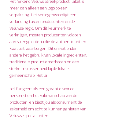
Het 'Erkend Veluws Streekproduct' label is 
meer dan alleen een logo op een 
verpakking. Het vertegenwoordigt een 
verbinding tussen producenten en de 
Veluwse regio. Om dit keurmerk te 
verkrijgen, moeten producenten voldoen 
aan strenge criteria die de authenticiteit en 
kwaliteit waarborgen. Dit omvat onder 
andere het gebruik van lokale ingrediënten, 
traditionele productiemethoden en een 
sterke betrokkenheid bij de lokale 
gemeenschap. Het la
bel fungeert als een garantie voor de 
herkomst en het vakmanschap van de 
producten, en biedt jou als consument de 
zekerheid om echt te kunnen genieten van 
Veluwse specialiteiten.